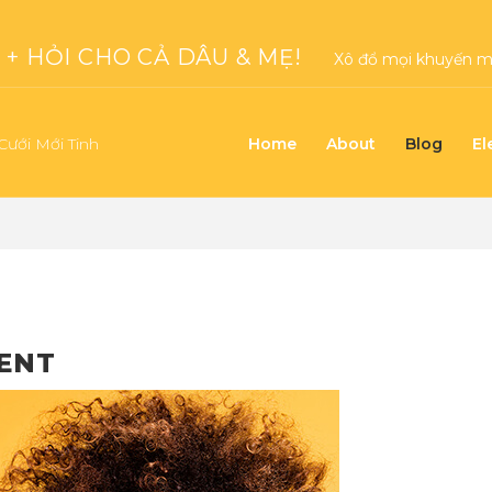
+ HỎI CHO CẢ DÂU & MẸ!
Xô đổ mọi khuyến mạ
Cưới Mới Tinh
Home
About
Blog
El
ENT