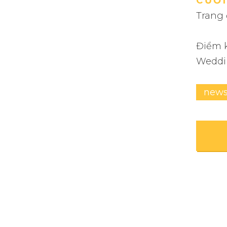
CƯỚ
Trang 
Điểm k
Weddi
new