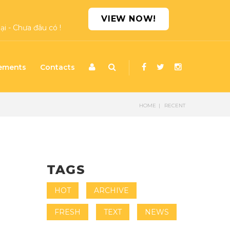
VIEW NOW!
i - Chưa đâu có !
ements
Contacts
HOME
RECENT
TAGS
HOT
ARCHIVE
FRESH
TEXT
NEWS