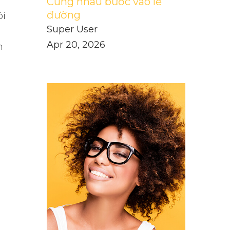
Cùng nhau bước vào lễ
đường
ói
Super User
Apr 20, 2026
n