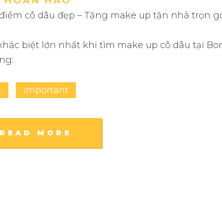
I HOÀN HẢO
điểm cô dâu đẹp – Tặng make up tận nhà trọn g
hác biệt lớn nhất khi tìm make up cô dâu tại Bo
ng:
s
important
READ MORE