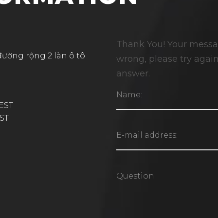
Thank You! Your messa
đường rộng 2 làn ô tô
wrong, please try again 
answer.
 EST
EST