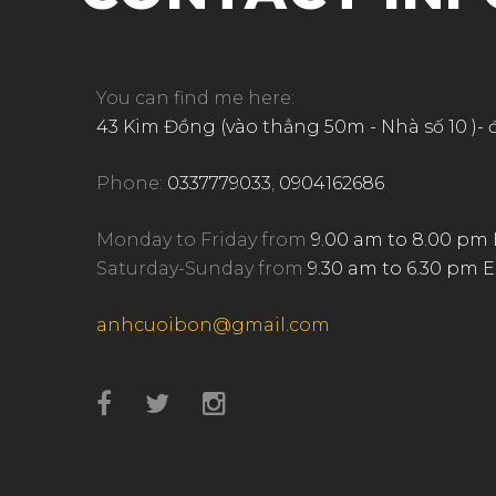
You can find me here:
43 Kim Đồng (vào thẳng 50m - Nhà số 10 )- 
Phone:
0337779033
,
0904162686
Monday to Friday from
9.00 am to 8.00 pm
Saturday-Sunday from
9.30 am to 6.30 pm 
anhcuoibon@gmail.com