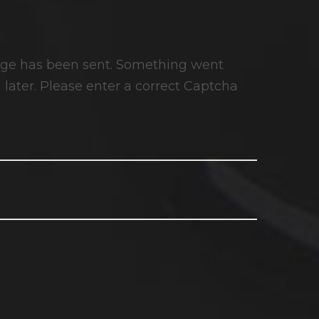
ge has been sent.
Something went
later.
Please enter a correct Captcha