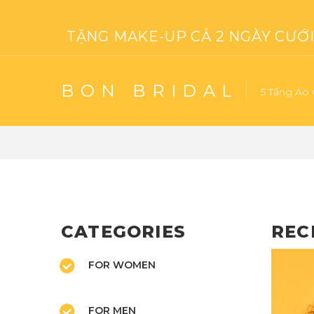
TẶNG MAKE-UP CẢ 2 NGÀY CƯỚI 
BON BRIDAL
5 Tầng Áo 
CATEGORIES
REC
FOR WOMEN
FOR MEN