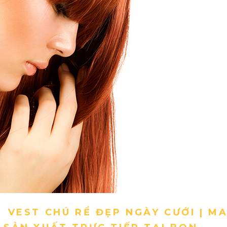
VEST CHÚ RỂ ĐẸP NGÀY CƯỚI | M