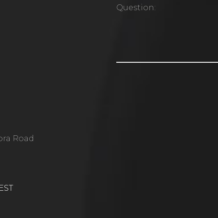
ora Road
 EST