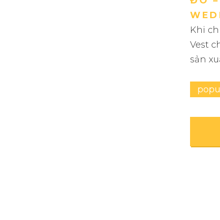
ĐO –
WED
Khi ch
Vest c
sản xu
popu