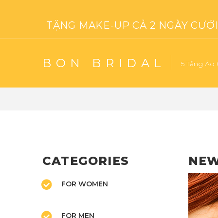
TẶNG MAKE-UP CẢ 2 NGÀY CƯỚI 
BON BRIDAL
5 Tầng Áo 
CATEGORIES
NE
FOR WOMEN
FOR MEN