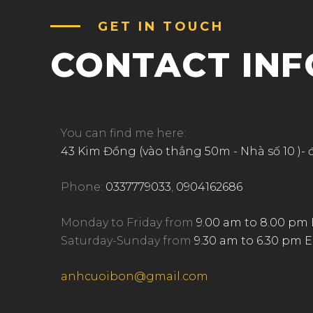
GET IN TOUCH
CONTACT IN
You can find me here:
43 Kim Đồng (vào thẳng 50m - Nhà số 10 )- 
Phone:
0337779033
,
0904162686
Monday to Friday from
9.00 am to 8.00 pm
Saturday-Sunday from
9.30 am to 6.30 pm 
anhcuoibon@gmail.com