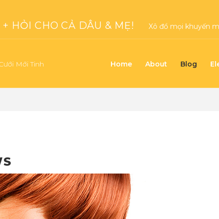
+ HỎI CHO CẢ DÂU & MẸ!
Xô đổ mọi khuyến mạ
Cưới Mới Tinh
Home
About
Blog
El
WS