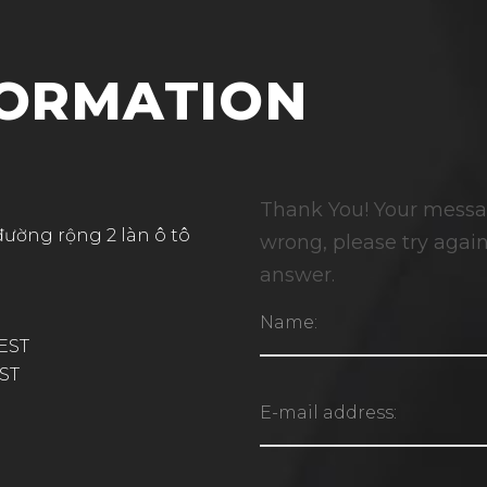
FORMATION
Thank You! Your messa
đường rộng 2 làn ô tô
wrong, please try again 
answer.
 EST
EST