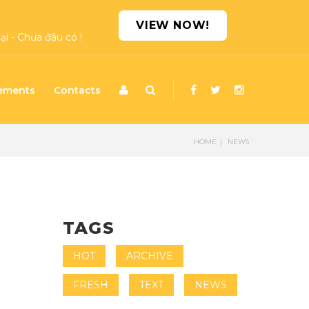
VIEW NOW!
i - Chưa đâu có !
ements
Contacts
HOME
NEWS
TAGS
HOT
ARCHIVE
FRESH
TEXT
NEWS