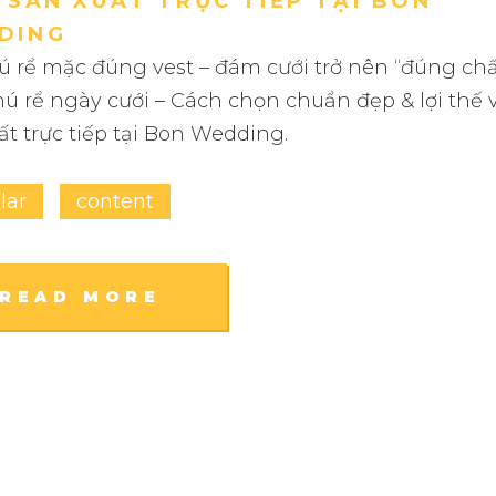
 SẢN XUẤT TRỰC TIẾP TẠI BON
DING
ú rể mặc đúng vest – đám cưới trở nên “đúng chấ
hú rể ngày cưới – Cách chọn chuẩn đẹp & lợi thế 
ất trực tiếp tại Bon Wedding.
lar
content
READ MORE