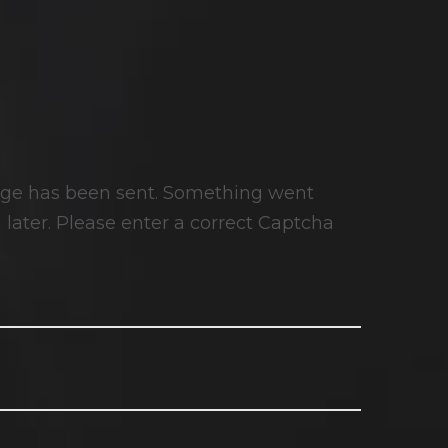
ge has been sent.
Something went
later.
Please enter a correct Captcha