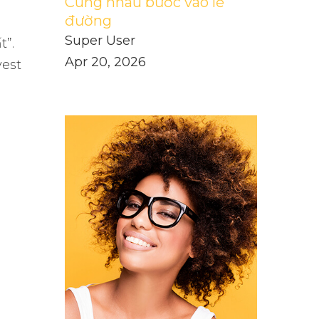
Cùng nhau bước vào lễ
đường
Super User
t”.
Apr 20, 2026
vest