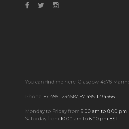
You can find me here: Glasgow, 4578 Marm
Phone:
+7-495-1234567
,
+7-495-1234568
Monday to Friday from
9.00 am to 8.00 pm
Saturday from
10.00 am to 6.00 pm EST