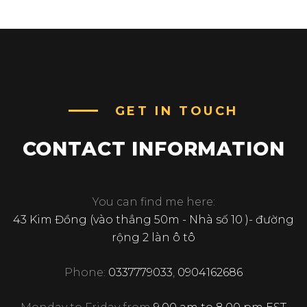
GET IN TOUCH
CONTACT INFORMATION
You can find me here:
43 Kim Đồng (vào thẳng 50m - Nhà số 10 )- đường
rộng 2 làn ô tô
Phone:
0337779033
,
0904162686