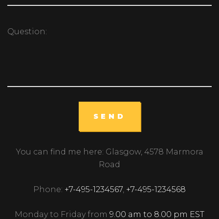
SEND
You can find me here: Glasgow, 4578 Marmora
Road
Phone:
+7-495-1234567
,
+7-495-1234568
Monday to Friday from
9.00 am to 8.00 pm EST