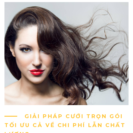
GIẢI PHÁP CƯỚI TRỌN GÓI
TỐI ƯU CẢ VỀ CHI PHÍ LẪN CHẤT