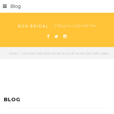
Blog
5 Tầng Áo Cưới Mới Tinh
BON BRIDAL
HOME
GIẢI PHÁP CƯỚI TRỌN GÓI TỐI ƯU CẢ VỀ CHI PHÍ LẪN CHẤT LƯỢNG
BLOG