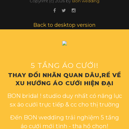
Copyrirht (с)
2026
by
Bon wedding
Back to desktop version
5 TẦNG ÁO CƯỚI!
THAY ĐỔI NHÃN QUAN DÂU,RỂ VỀ
XU HƯỚNG ÁO CƯỚI HIỆN ĐẠI
BON bridal ! studio duy nhất có năng lực
sx áo cưới trực tiếp & cc cho thị trường
Đến BON wedding trải nghiệm 5 tầng
áo cưới mới tinh - tha hồ chọn!