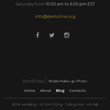
Saturday from
10.00 am to 6.00 pm EST
info@demolink.org
BonBridal
Bridal-Make-up-Photo
Home
About
Blog
Contacts
BON wedding - 43 Kim Đồng - Tương Mai - Hà Nội