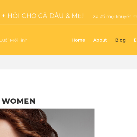
+ HỎI CHO CẢ DÂU & MẸ!
Xô đổ mọi khuyến mạ
Cưới Mới Tinh
Home
About
Blog
E
 WOMEN