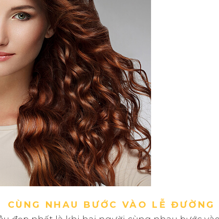
CÙNG NHAU BƯỚC VÀO LỄ ĐƯỜNG