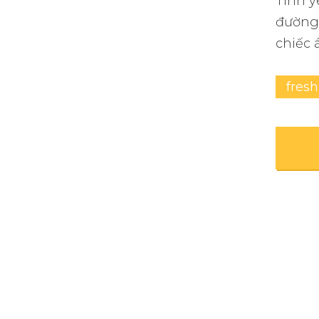
Tình y
đường 
chiếc 
fresh