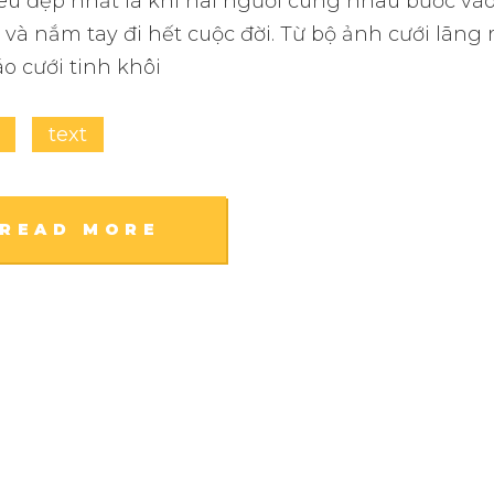
êu đẹp nhất là khi hai người cùng nhau bước vào
và nắm tay đi hết cuộc đời. Từ bộ ảnh cưới lãng
áo cưới tinh khôi
text
READ MORE