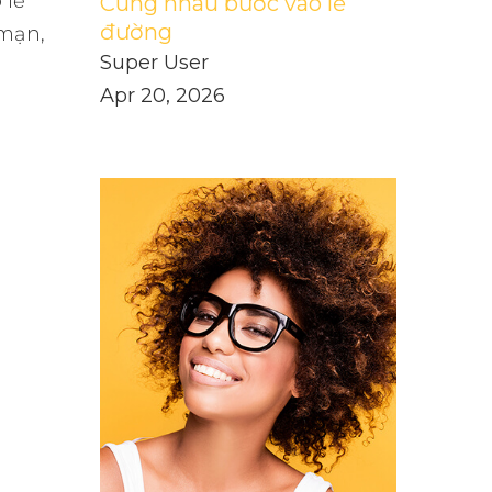
 lễ
Cùng nhau bước vào lễ
đường
 mạn,
Super User
Apr 20, 2026