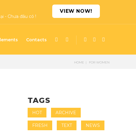
VIEW NOW!
i - Chưa đâu có !
lements
Contacts
HOME
FOR WOMEN
TAGS
HOT
ARCHIVE
FRESH
TEXT
NEWS