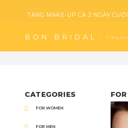
TẶNG MAKE-UP CẢ 2 NGÀY CƯỚI 
BON BRIDAL
5 Tầng Áo 
CATEGORIES
FOR
FOR WOMEN
FOR MEN